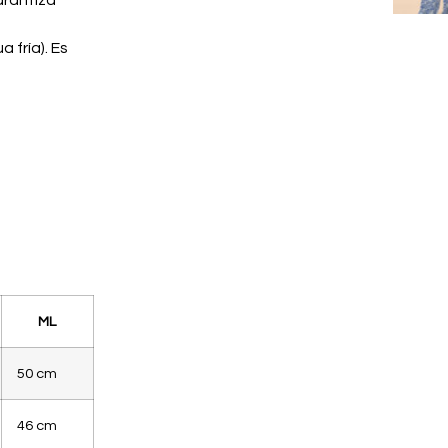
fría). Es
ML
50 cm
46 cm