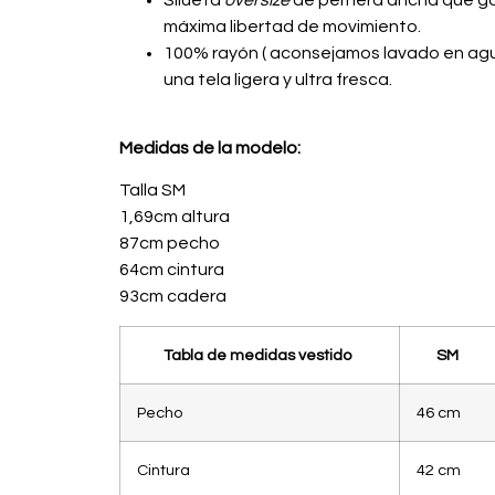
máxima libertad de movimiento.
100% rayón ( aconsejamos lavado en agua 
una tela ligera y ultra fresca.
Medidas de la modelo:
Talla SM
1,69cm altura
87cm pecho
64cm cintura
93cm cadera
Tabla de medidas vestido
SM
Pecho
46 cm
Cintura
42 cm