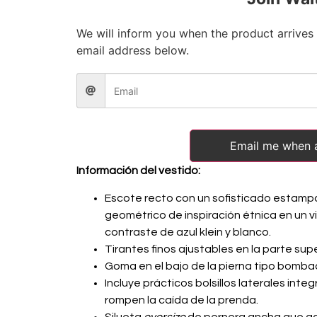
We will inform you when the product arrives 
email address below.
Email me when a
Información del vestido:
Escote recto con un sofisticado estam
geométrico de inspiración étnica en un v
contraste de azul klein y blanco.
Tirantes finos ajustables en la parte supe
Goma en el bajo de la pierna tipo bomb
Incluye prácticos bolsillos laterales int
rompen la caída de la prenda.
Silueta
oversize
de pernera ancha que ga