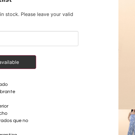
in stock. Please leave your valid
vailable
pado
ibrante
rior
acho
egrados que no
rantiza