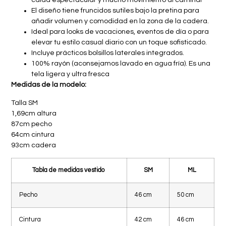
caída espectacular y mucho movimiento al caminar
El diseño tiene fruncidos sutiles bajo la pretina para
añadir volumen y comodidad en la zona de la cadera.
Ideal para looks de vacaciones, eventos de día o para
elevar tu estilo casual diario con un toque sofisticado.
Incluye prácticos bolsillos laterales integrados.
100% rayón (aconsejamos lavado en agua fría). Es una
tela ligera y ultra fresca
Medidas de la modelo:
Talla SM
1,69cm altura
87cm pecho
64cm cintura
93cm cadera
Tabla de medidas vestido
SM
ML
Pecho
46 cm
50 cm
Cintura
42 cm
46 cm