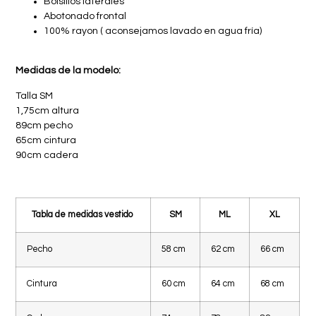
Bolsillos laterales
Abotonado frontal
100% rayon ( aconsejamos lavado en agua fría)
Medidas de la modelo:
Talla SM
1,75cm altura
89cm pecho
65cm cintura
90cm cadera
Tabla de medidas vestido
SM
ML
XL
Pecho
58 cm
62 cm
66 cm
Cintura
60 cm
64 cm
68 cm