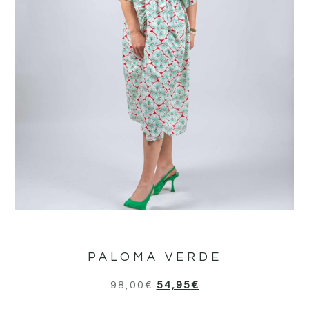
PALOMA VERDE
98,00
€
54,95
€