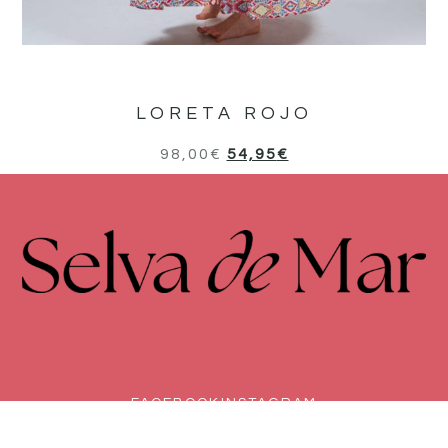
LORETA ROJO
98,00
€
54,95
€
FACEBOOK
INSTAGRAM