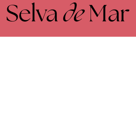
FACEBOOK
INSTAGRAM
Envíos y devoluciones
Términos y condiciones
Política de privacidad
Cookies
Accesibilidad
© 2026Selva de Mar. Todos los derechos reservados
Programa Kit Digital cofinanciado por los fondos Next Generation
(EU) del mecanismo de recuperación y resilencia