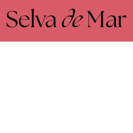
FACEBOOK
INSTAGRAM
Envíos y devoluciones
Términos y condiciones
Política de privacidad
Cookies
Accesibilidad
© 2026Selva de Mar. Todos los derechos reservados
Programa Kit Digital cofinanciado por los fondos Next Generation
(EU) del mecanismo de recuperación y resilencia