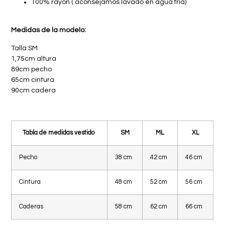
100% rayon ( aconsejamos lavado en agua fría)
Medidas de la modelo:
Talla SM
1,75cm altura
89cm pecho
65cm cintura
90cm cadera
Tabla de medidas vestido
SM
ML
XL
Pecho
38 cm
42 cm
46 cm
Cintura
48 cm
52 cm
56 cm
Caderas
58 cm
62 cm
66 cm