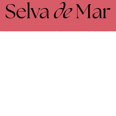
FACEBOOK
INSTAGRAM
Envíos y devoluciones
Términos y condiciones
Política de privacidad
Cookies
Accesibilidad
© 2026Selva de Mar. Todos los derechos reservados
Programa Kit Digital cofinanciado por los fondos Next Generation
(EU) del mecanismo de recuperación y resilencia