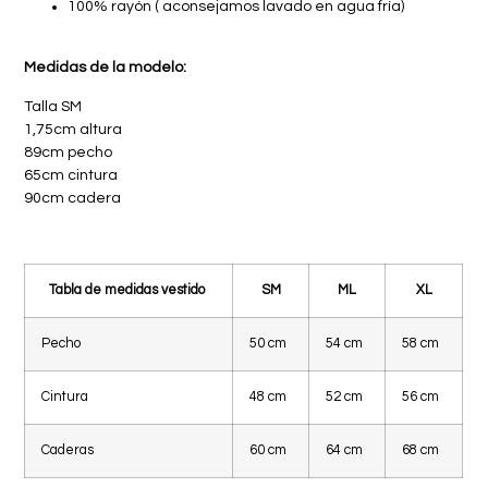
100% rayón ( aconsejamos lavado en agua fría)
Medidas de la modelo:
Talla SM
1,75cm altura
89cm pecho
65cm cintura
90cm cadera
Tabla de medidas vestido
SM
ML
XL
Pecho
50 cm
54 cm
58 cm
Cintura
48 cm
52 cm
56 cm
Caderas
60 cm
64 cm
68 cm