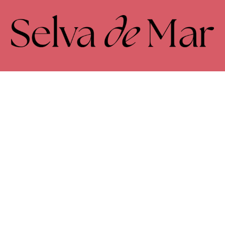
FACEBOOK
INSTAGRAM
Envíos y devoluciones
Términos y condiciones
Política de privacidad
Cookies
Accesibilidad
© 2026Selva de Mar. Todos los derechos reservados
Programa Kit Digital cofinanciado por los fondos Next Generation
(EU) del mecanismo de recuperación y resilencia